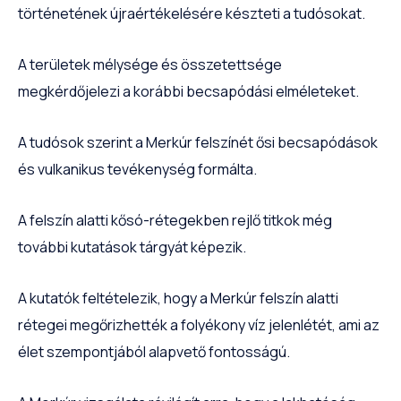
történetének újraértékelésére készteti a tudósokat.
A területek mélysége és összetettsége
megkérdőjelezi a korábbi becsapódási elméleteket.
A tudósok szerint a Merkúr felszínét ősi becsapódások
és vulkanikus tevékenység formálta.
A felszín alatti kősó-rétegekben rejlő titkok még
további kutatások tárgyát képezik.
A kutatók feltételezik, hogy a Merkúr felszín alatti
rétegei megőrizhették a folyékony víz jelenlétét, ami az
élet szempontjából alapvető fontosságú.