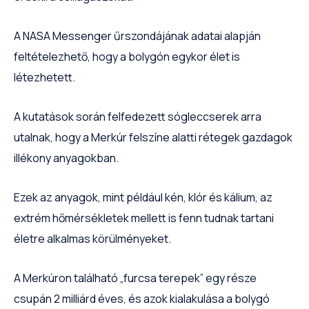
A NASA Messenger űrszondájának adatai alapján
feltételezhető, hogy a bolygón egykor élet is
létezhetett.
A kutatások során felfedezett sógleccserek arra
utalnak, hogy a Merkúr felszíne alatti rétegek gazdagok
illékony anyagokban.
Ezek az anyagok, mint például kén, klór és kálium, az
extrém hőmérsékletek mellett is fenn tudnak tartani
életre alkalmas körülményeket.
A Merkúron található „furcsa terepek” egy része
csupán 2 milliárd éves, és azok kialakulása a bolygó