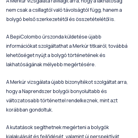
A Merkúr vizsgálata rávilágít arra, hogy a lakhatóság
nem csak a csillagtól való távolságtól függ, hanem a
bolygó belső szerkezetétől és összetételétől is.
A BepiColombo űrszonda küldetése újabb
információkat szolgáltathat a Merkúr titkairól, továbbá
lehetőséget nyújt a bolygó történetének és
lakhatóságának mélyebb megértésére.
A Merkúr vizsgálata újabb bizonyítékot szolgáltat arra,
hogy a Naprendszer bolygói bonyolultabb és
változatosabb történettel rendelkeznek, mint azt
korábban gondoltuk.
A kutatások segíthetnek megérteni a bolygók
kialakulását és fejlődését, valamint új perspektívát