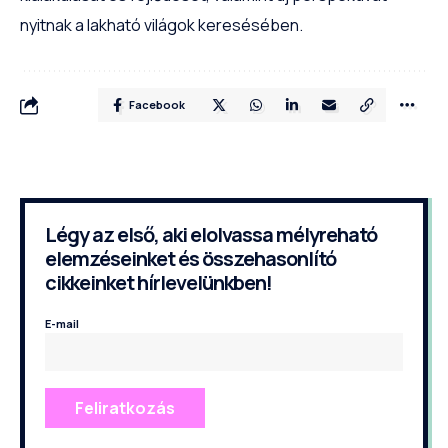
nyitnak a lakható világok keresésében.
Facebook
Légy az első, aki elolvassa mélyreható
elemzéseinket és összehasonlító
cikkeinket hírlevelünkben!
E-mail