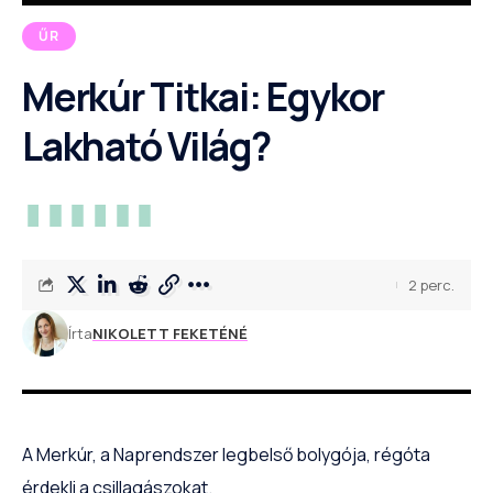
ŰR
Merkúr Titkai: Egykor
Lakható Világ?
2 perc.
Írta
NIKOLETT FEKETÉNÉ
A Merkúr, a Naprendszer legbelső bolygója, régóta
érdekli a csillagászokat.